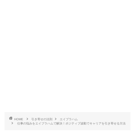
HOME
引き寄せの法則
エイブラハム
仕事の悩みをエイブラハムで解決！ポジティブ波動でキャリアを引き寄せる方法