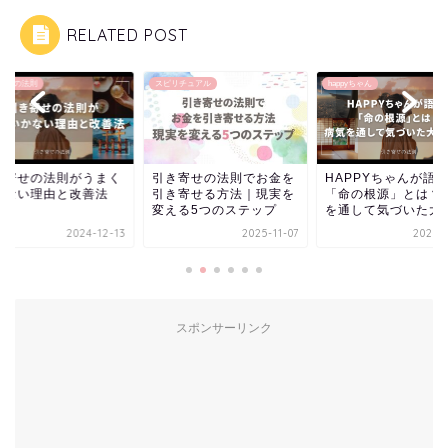
RELATED POST
リチュアル
happyちゃん
happyちゃん
き寄せの法則でお金を
HAPPYちゃんが語った
ついにYouTuberヒ
き寄せる方法｜現実を
「命の根源」とは？病気
登場？！ハッピーち
える5つのステップ
を通して気づいた大切...
と仲良い入江巨之...
2025-11-07
2026-07-30
2024-
スポンサーリンク