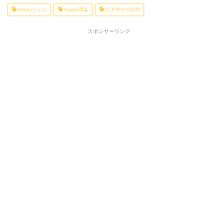
happyちゃん
happy理論
引き寄せの法則
スポンサーリンク