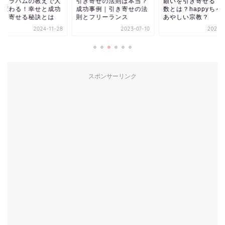
イブラハムの教えで人
引き寄せの法則は本当？
願いを引き寄せる！
が変わる！幸せと成功
成功事例｜引き寄せの法
数とは？happyちゃ
引き寄せる秘訣とは
則とフリーランス
あやしい宗教？
2024-11-28
2023-07-10
2023-0
スポンサーリンク