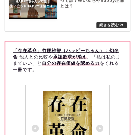
って誰？生い立ちやhappy理論
とは？
「存在革命」竹腰紗智（ハッピーちゃん）：幻冬
舎
他人との比較や
承認欲求が消え
、「私は私のま
までいい」と
自分の存在価値を認める力
をくれる
一冊です。