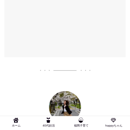
ホーム
40代妊活
福岡子育て
happyちゃん
haru