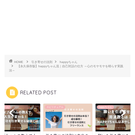
HOME
引き寄せの法則
happyちゃん
【永久保存版】happyちゃん流｜自己対話の仕方 ～心のモヤモヤを晴らす実践
法～
RELATED POST
ブラハム
スピリチュアル
happyちゃん