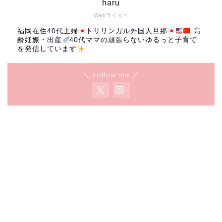
haru
Webライター
福岡在住40代主婦
トリリンガル外国人旦那
高
齢妊娠・出産
40代ママの頑張らないゆるっと子育て
を発信しています
＼ Follow me ／