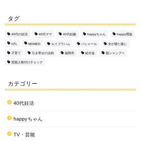
タグ
40代の妊活
40代ママ
40代妊娠
happyちゃん
happy理論
HTL
MOMED
エイブラハム
バシャール
夫が寝た後に
子育て
引き寄せの法則
福岡市
給付金
脱シャンプー
芸能人格付けチェック
カテゴリー
40代妊活
happyちゃん
TV・芸能