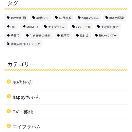
タグ
40代の妊活
40代ママ
40代妊娠
happyちゃん
happy理論
HTL
MOMED
エイブラハム
バシャール
夫が寝た後に
子育て
引き寄せの法則
福岡市
給付金
脱シャンプー
芸能人格付けチェック
カテゴリー
40代妊活
happyちゃん
TV・芸能
エイブラハム