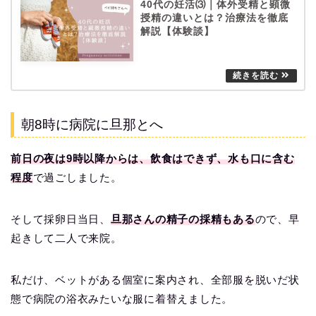
40代の妊活⑶｜体外受精と顕微
授精の違いとは？治療法を徹底
解説【体験談】
朝8時に病院に旦那とへ
前日の夜は9時以降からは、飲食はできず、水も口に含む
程度
で過ごしました。
そして採卵日当日、
旦那さんの精子の採精もある
ので、早
起きして二人で来院。
私だけ、ベットがある個室に案内され、全部服を脱いだ状
態で病院の浴衣みたいな服に着替えました。