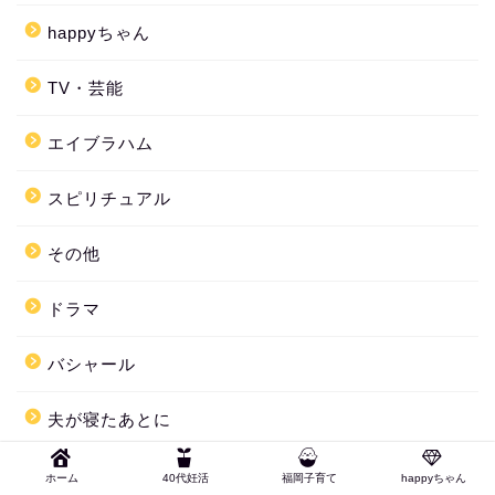
happyちゃん
TV・芸能
エイブラハム
スピリチュアル
その他
ドラマ
バシャール
夫が寝たあとに
引き寄せの法則
ホーム
40代妊活
福岡子育て
happyちゃん