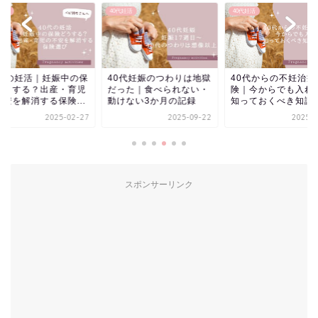
代妊活
40代妊活
40代妊活
0代の妊活｜妊娠中の保
40代妊娠のつわりは地獄
40代からの不妊治療
どうする？出産・育児
だった｜食べられない・
険｜今からでも入れ
不安を解消する保険...
動けない3か月の記録
知っておくべき知識と.
2025-02-27
2025-09-22
2025-0
スポンサーリンク