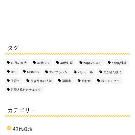
タグ
40代の妊活
40代ママ
40代妊娠
happyちゃん
happy理論
HTL
MOMED
エイブラハム
バシャール
夫が寝た後に
子育て
引き寄せの法則
福岡市
給付金
脱シャンプー
芸能人格付けチェック
カテゴリー
40代妊活