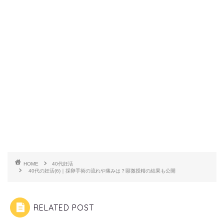
HOME
40代妊活
40代の妊活(6)｜採卵手術の流れや痛みは？顕微授精の結果も公開
RELATED POST