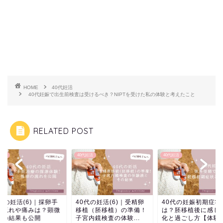
HOME
40代妊活
40代妊娠で出生前検査は受けるべき？NIPTを受けた私の体験と考えたこと
RELATED POST
代妊活
40代妊活
40代妊活
代の妊活(6)｜採卵手
40代の妊活(6)｜受精卵
40代の妊娠初期症状
の流れや痛みは？顕微
移植（胚移植）の準備！
は？胚移植後に感じ
精の結果も公開
子宮内鏡検査の体験...
化と過ごし方【体験