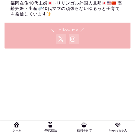
福岡在住40代主婦
トリリンガル外国人旦那
高
齢妊娠・出産
40代ママの頑張らないゆるっと子育て
を発信しています
＼ Follow me ／
ホーム
40代妊活
福岡子育て
happyちゃん