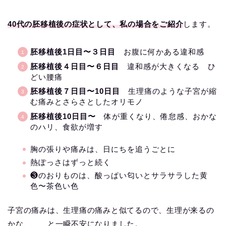
40代の胚移植後の症状として、私の場合をご紹介
します。
胚移植後1日目〜３日目
お腹に何かある違和感
胚移植後４日目〜６日目
違和感が大きくなる ひ
どい腰痛
胚移植後７日目〜10日目
生理痛のような子宮が縮
む痛みとさらさとしたオリモノ
胚移植後10日目〜
体が重くなり、倦怠感、おかな
のハリ、食欲が増す
胸の張りや痛みは、日にちを追うごとに
熱ぽっさはずっと続く
❸のおりものは、酸っぱい匂いとサラサラした黄
色〜茶色い色
子宮の痛みは、生理痛の痛みと似てるので、生理が来るの
かな、、、と一瞬不安になりました。