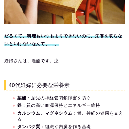
だるくて、料理もいつもよりできないのに、栄養を取らな
いといけないなんて、、、
妊婦さんは、過酷です。泣
40代妊婦に必要な栄養素
葉酸
：胎児の神経管閉鎖障害を防ぐ
鉄
：質の高い血源保持とエネルギー維持
カルシウム、マグネシウム
：骨、神経の健康を支え
る
タンパク質
：組織や内臓を作る基礎