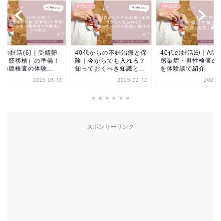
代妊活
40代妊活
40代妊活
0代からの不妊治療と保
40代の妊活⑸｜AMH・
40代の妊活⑷｜妊娠
｜今からでも入れる？
感染症・男性検査の流れ
すい体へ栄養満点の
っておくべき知識と...
を体験談で紹介
でサポート！
2025-02-12
2025-02-11
2025-0
スポンサーリンク