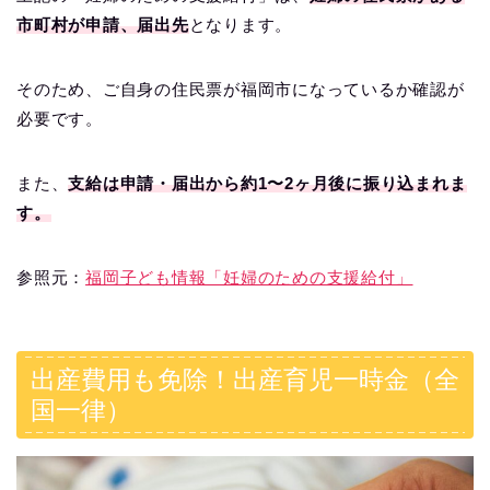
市町村が申請、届出先
となります。
そのため、ご自身の住民票が福岡市になっているか確認が
必要です。
また、
支給は申請・届出から約1〜2ヶ月後に振り込まれま
す。
参照元：
福岡子ども情報「妊婦のための支援給付」
出産費用も免除！出産育児一時金（全
国一律）