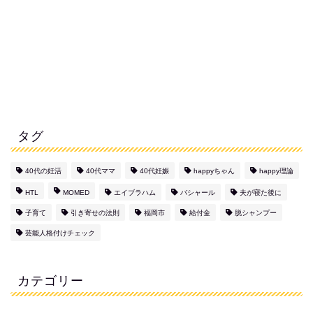
タグ
40代の妊活
40代ママ
40代妊娠
happyちゃん
happy理論
HTL
MOMED
エイブラハム
バシャール
夫が寝た後に
子育て
引き寄せの法則
福岡市
給付金
脱シャンプー
芸能人格付けチェック
カテゴリー