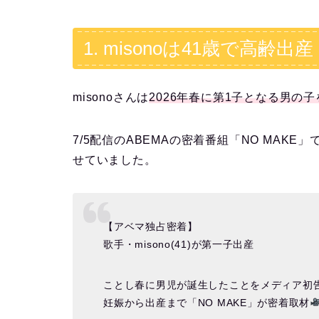
1. misonoは41歳で高齢出産
misonoさんは
2026年春に第1子となる男の
7/5配信のABEMAの密着番組「NO MAKE」
せていました。
【アベマ独占密着】
歌手・misono(41)が第一子出産
ことし春に男児が誕生したことをメディア初
妊娠から出産まで「NO MAKE」が密着取材