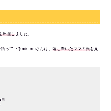
子を出産
し
ました。
で語っているmisonoさんは、
落ち着いたママの顔
を見
告白