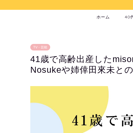
ホーム
40
TV・芸能
41歳で高齢出産したmis
Nosukeや姉倖田來未と