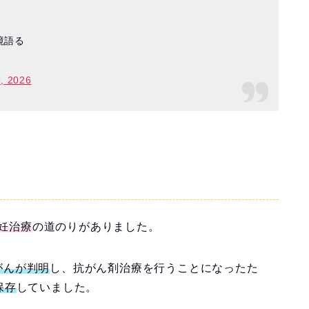
境語る
5, 2026
妊治療
の道のりがありました。
巣がんが判明
し、抗がん剤治療を行うことになったた
保存
していました。