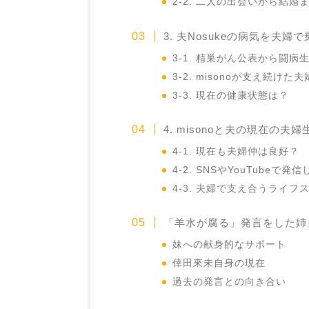
2-2. 二人の出会いから結婚
3. 夫Nosukeの病気を夫婦
3-1. 精巣がん公表から闘病
3-2. misonoが支え続けた
3-3. 現在の健康状態は？
4. misonoと夫の現在の夫婦
4-1. 現在も夫婦仲は良好？
4-2. SNSやYouTubeで
4-3. 夫婦で支え合うライフ
「羊水が腐る」発言をした姉
妹への献身的なサポート
倖田來未自身の現在
過去の発言との向き合い