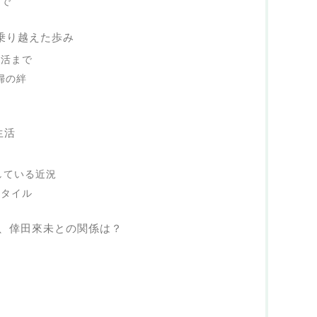
まで
で乗り越えた歩み
生活まで
夫婦の絆
生活
発信している近況
スタイル
、倖田來未との関係は？