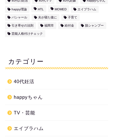
40代の妊活
40代ママ
40代妊娠
happyちゃん
happy理論
HTL
MOMED
エイブラハム
バシャール
夫が寝た後に
子育て
引き寄せの法則
福岡市
給付金
脱シャンプー
芸能人格付けチェック
カテゴリー
40代妊活
happyちゃん
TV・芸能
エイブラハム