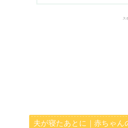
ス
夫が寝たあとに｜赤ちゃん