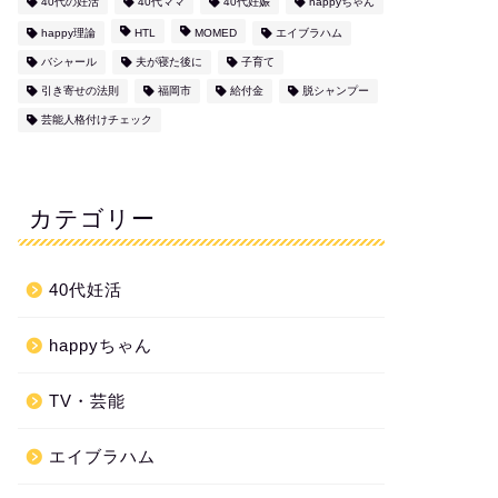
40代の妊活
40代ママ
40代妊娠
happyちゃん
happy理論
HTL
MOMED
エイブラハム
バシャール
夫が寝た後に
子育て
引き寄せの法則
福岡市
給付金
脱シャンプー
芸能人格付けチェック
カテゴリー
40代妊活
happyちゃん
TV・芸能
エイブラハム