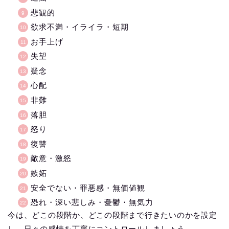
悲観的
欲求不満・イライラ・短期
お手上げ
失望
疑念
心配
非難
落胆
怒り
復讐
敵意・激怒
嫉妬
安全でない・罪悪感・無価値観
恐れ・深い悲しみ・憂鬱・無気力
今は、どこの段階か、どこの段階まで行きたいのかを設定
し、日々の感情を丁寧にコントロールしましょう。