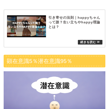
引き寄せの法則｜happyちゃん
って誰？生い立ちやhappy理論
とは？
顕在意識5％潜在意識95％