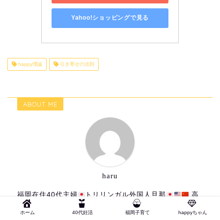
Yahoo!ショッピングで見る
happy理論
引き寄せの法則
ABOUT ME
haru
福岡在住40代主婦
トリリンガル外国人旦那
高
齢妊娠・出産
40代ママの頑張らないゆるっと子育て
ホーム
40代妊活
福岡子育て
happyちゃん
を発信しています