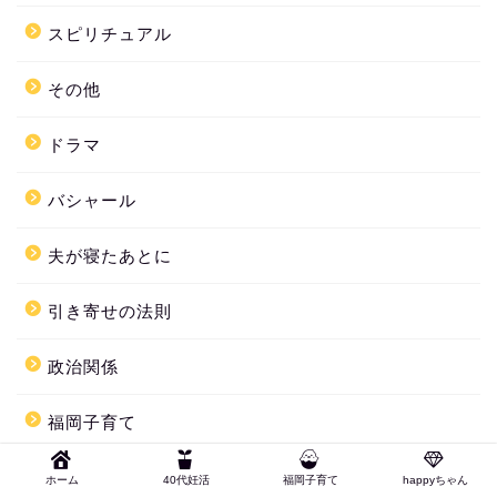
スピリチュアル
その他
ドラマ
バシャール
夫が寝たあとに
引き寄せの法則
政治関係
福岡子育て
高嶋ちさ子
ホーム
40代妊活
福岡子育て
happyちゃん