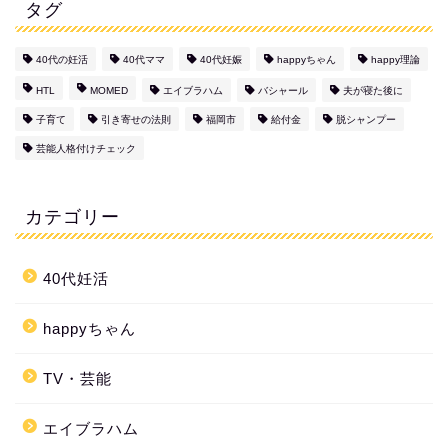
タグ
40代の妊活
40代ママ
40代妊娠
happyちゃん
happy理論
HTL
MOMED
エイブラハム
バシャール
夫が寝た後に
子育て
引き寄せの法則
福岡市
給付金
脱シャンプー
芸能人格付けチェック
カテゴリー
40代妊活
happyちゃん
TV・芸能
エイブラハム