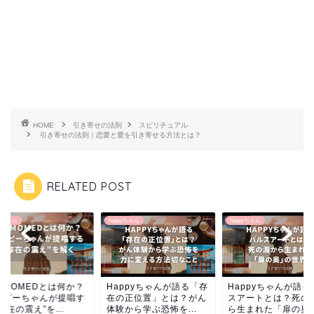
HOME
引き寄せの法則
スピリチュアル
引き寄せの法則｜恋愛と愛を引き寄せる方法とは？
RELATED POST
pyちゃん
happyちゃん
happyちゃん
在MOMEDとは何か？
Happyちゃんが語る「存
Happyちゃんが語る
ッピーちゃんが提唱す
在の正位置」とは？がん
スアートとは？死の
存在の震え”を...
体験から学ぶ恐怖を...
ら生まれた「扉の奥..