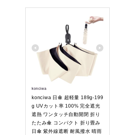
konciwa
konciwa 日傘 超軽量 189g-199
g UVカット率 100% 完全遮光 
遮熱 ワンタッチ自動開閉 折り
たたみ傘 コンパクト 折り畳み
日傘 紫外線遮断 耐風撥水 晴雨