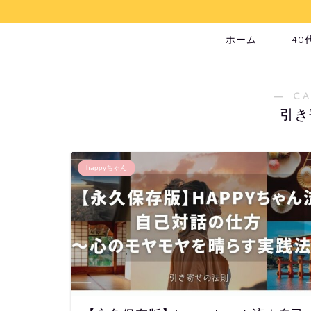
ホーム
40
― C
引き
happyちゃん