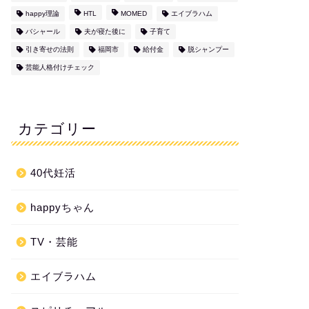
happy理論
HTL
MOMED
エイブラハム
バシャール
夫が寝た後に
子育て
引き寄せの法則
福岡市
給付金
脱シャンプー
芸能人格付けチェック
カテゴリー
40代妊活
happyちゃん
TV・芸能
エイブラハム