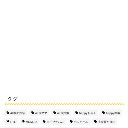
タグ
40代の妊活
40代ママ
40代妊娠
happyちゃん
happy理論
HTL
MOMED
エイブラハム
バシャール
夫が寝た後に