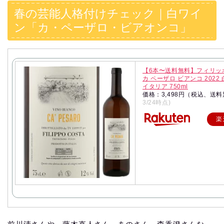
春の芸能人格付けチェック｜白ワイ
ン「カ・ペーザロ・ビアオンコ」
【6本〜送料無料】フィリッ
カ ペーザロ ビアンコ 2022
イタリア 750ml
価格：3,498円（税込、送料
3/24時点)
楽