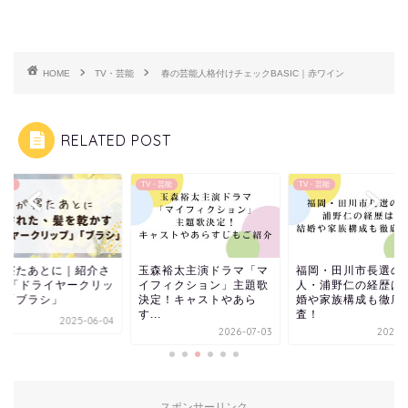
HOME
TV・芸能
春の芸能人格付けチェックBASIC｜赤ワイン
RELATED POST
・芸能
TV・芸能
TV・芸能
が寝たあとに｜紹介さ
玉森裕太主演ドラマ「マ
福岡・田川市長選の
た 「ドライヤークリッ
イフィクション」主題歌
人・浦野仁の経歴は
」「ブラシ」
決定！キャストやあら
婚や家族構成も徹底
す...
査！
2025-06-04
2026-07-03
2026-0
スポンサーリンク