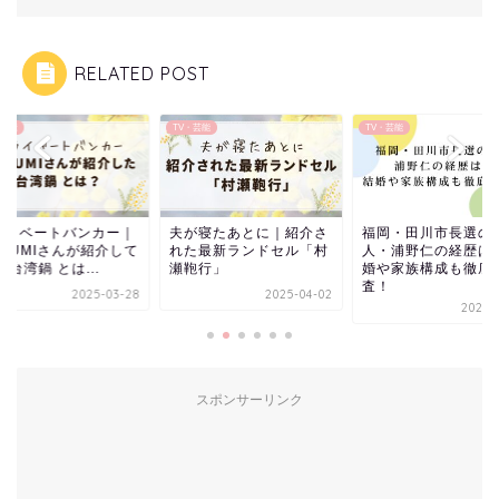
RELATED POST
・芸能
TV・芸能
TV・芸能
が寝たあとに｜紹介さ
福岡・田川市長選の新
「ブラッサム」のあ
た最新ランドセル「村
人・浦野仁の経歴は？結
じ・キャスト・主題
鞄行」
婚や家族構成も徹底調
ロケ地紹介｜永野芽
査！
は...
2025-04-02
2026-07-13
2026-0
スポンサーリンク