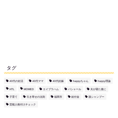
タグ
40代の妊活
40代ママ
40代妊娠
happyちゃん
happy理論
HTL
MOMED
エイブラハム
バシャール
夫が寝た後に
子育て
引き寄せの法則
福岡市
給付金
脱シャンプー
芸能人格付けチェック