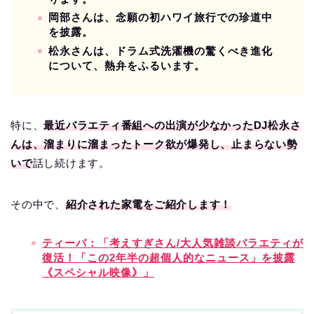
岡部さんは、念願の初ハワイ旅行での珍道中
を披露。
松永さんは、ドラム式洗濯機の驚くべき進化
について、熱弁をふるいます。
特に、
最近バラエティ番組への出演が少なかったDJ松永さ
んは、溜まりに溜まったトーク欲が爆発し、止まらない勢
いで
話し続けます。
その中で、
紹介された家電をご紹介します！
ティーバ：「考えすぎさん/大人気雑談バラエティが
復活！「この2年半の超個人的なニュース」を披露
《スペシャル映像》」